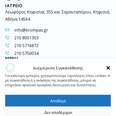
a
n
ΙΑΤΡΕΊΟ
c
s
e
t
Λεωφόρος Κηφισίας 355 και Σαρανταπόρου, Κηφισιά,
b
a
Αθήνα 14564
o
g
o
r
k
a
info@krompas.gr
m
210 8001303
210 5716872
210 5750034
MENU
Υπηρεσίες
Διαχείριση Συγκατάθεσης
Σχετικά με εμάς
Για καλύτερη εμπειρία, χρησιμοποιούμε τεχνολογίες όπως cookies. Η
Επικοινωνία
μη συγκατάθεση ή η ανάκληση της συγκατάθεσης, μπορεί να
LINKS
επηρεάσει αρνητικά ορισμένες λειτουργίες και δυνατότητες.
Πολιτική απορρήτου
Πολιτική Cookies (ΕΕ)
Αποδοχή
Δεν αποδέχομαι