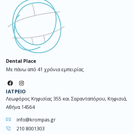
Dental Place
Με πάνω από 41 χρόνια εμπειρίας
F
I
a
n
ΙΑΤΡΕΊΟ
c
s
e
t
Λεωφόρος Κηφισίας 355 και Σαρανταπόρου, Κηφισιά,
b
a
Αθήνα 14564
o
g
o
r
k
a
info@krompas.gr
m
210 8001303