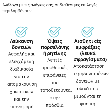
Ανάλογα με τις ανάγκες σας, οι διαθέσιμες επιλογές
περιλαμβάνουν:
Λεύκανση
Όψεις
Αισθητικές
δοντιών
πορσελάνης
εμφράξεις
ή ρητίνης
(λευκά
Ασφαλής και
σφραγίσματα)
Λεπτές
ελεγχόμενη
Αποκατάσταση
προσθετικές
διαδικασία
τερηδονισμένων
επιφάνειες
για την
δοντιών με
που
απομάκρυνση
υλικά που
τοποθετούνται
χρωστικών
μιμούνται τη
στην
και την
φυσική
πρόσθια
επαναφορά