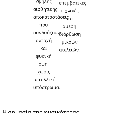
Υψηλής
επεμβατικές
αισθητικής
τεχνικές
αποκαταστάσεις
για
που
άμεση
συνδυάζουν
διόρθωση
αντοχή
μικρών
και
ατελειών.
φυσική
όψη,
χωρίς
μεταλλικό
υπόστρωμα.
Η σημασία της φυσικότητας