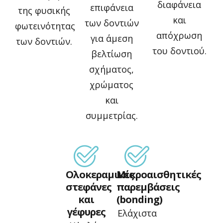
διαφάνεια
επιφάνεια
της φυσικής
και
των δοντιών
φωτεινότητας
απόχρωση
για άμεση
των δοντιών.
του δοντιού.
βελτίωση
σχήματος,
χρώματος
και
συμμετρίας.
Ολοκεραμικές
Μικροαισθητικές
στεφάνες
παρεμβάσεις
και
(bonding)
γέφυρες
Ελάχιστα